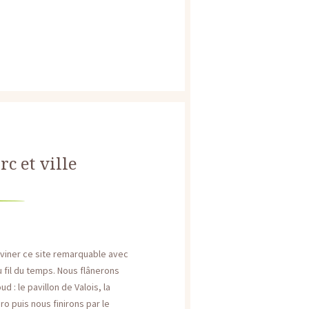
rc et ville
eviner ce site remarquable avec
u fil du temps. Nous flânerons
 : le pavillon de Valois, la
ro puis nous finirons par le