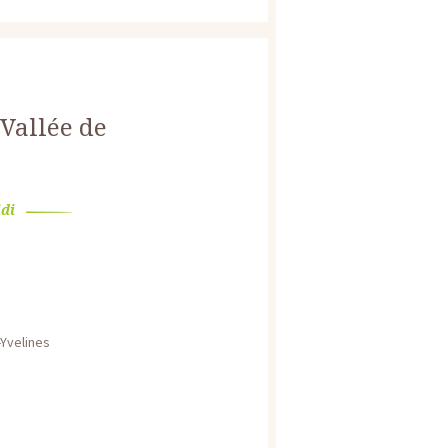
Vallée de
idi
-Yvelines