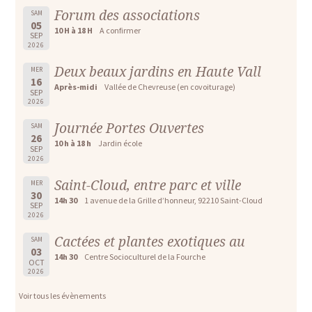
Forum des associations
SAM
05
10 H à 18 H
A confirmer
SEP
2026
Deux beaux jardins en Haute Vall
MER
16
Après-midi
Vallée de Chevreuse (en covoiturage)
SEP
2026
Journée Portes Ouvertes
SAM
26
10 h à 18 h
Jardin école
SEP
2026
Saint-Cloud, entre parc et ville
MER
30
14h 30
1 avenue de la Grille d’honneur, 92210 Saint-Cloud
SEP
2026
Cactées et plantes exotiques au
SAM
03
14h 30
Centre Socioculturel de la Fourche
OCT
2026
Voir tous les évènements