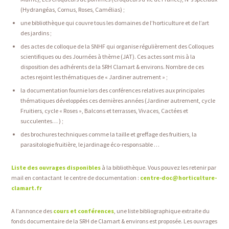
(Hydrangéas, Cornus, Roses, Camélias) ;
une bibliothèque qui couvre tous les domaines de l’horticulture et de l’art
des jardins ;
des actes de colloque de la SNHF qui organise régulièrement des Colloques
scientifiques ou des Journées à thème (JAT). Ces actes sont mis à la
disposition des adhérents de la SRH Clamart & environs. Nombre de ces
actes rejoint les thématiques de « Jardiner autrement » ;
la documentation fournie lors des conférences relatives aux principales
thématiques développées ces dernières années (Jardiner autrement, cycle
Fruitiers, cycle « Roses », Balcons et terrasses, Vivaces, Cactées et
succulentes… ) ;
des brochures techniques comme la taille et greffage des fruitiers, la
parasitologie fruitière, le jardinage éco-responsable …
Liste des ouvrages disponibles
à la bibliothèque. Vous pouvez les retenir par
mail en contactant le centre de documentation :
centre-doc@horticulture-
clamart.fr
A l’annonce des
cours et conférences
, une liste bibliographique extraite du
fonds documentaire de la SRH de Clamart & environs est proposée. Les ouvrages