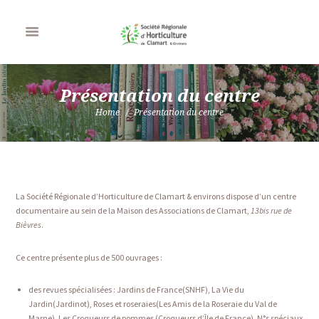
Présentation du centre
Home
Présentation du centre
La Société Régionale d’Horticulture de Clamart & environs dispose d’un centre
documentaire au sein de la Maison des Associations de Clamart,
13bis rue de
Bièvres
.
Ce centre présente plus de 500 ouvrages :
des revues spécialisées : Jardins de France(SNHF), La Vie du
Jardin(Jardinot), Roses et roseraies(Les Amis de la Roseraie du Val de
Marne), Les Croqueurs de pommes (Croqueurs d’Île de France), N°s spéciaux