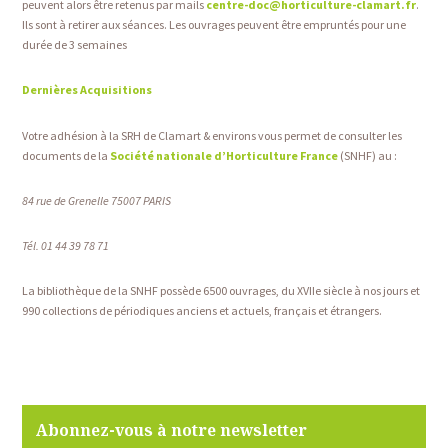
peuvent alors être retenus par mails
centre-doc@horticulture-clamart.fr
.
Ils sont à retirer aux séances. Les ouvrages peuvent être empruntés pour une
durée de 3 semaines
Dernières Acquisitions
Votre adhésion à la SRH de Clamart & environs vous permet de consulter les
documents de la
Société nationale d’Horticulture France
(SNHF) au :
84 rue de Grenelle 75007 PARIS
Tél. 01 44 39 78 71
La bibliothèque de la SNHF possède 6500 ouvrages, du XVIIe siècle à nos jours et
990 collections de périodiques anciens et actuels, français et étrangers.
Abonnez-vous à notre newsletter