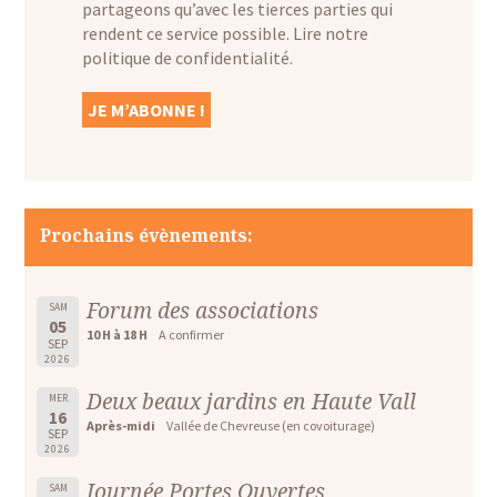
partageons qu’avec les tierces parties qui
rendent ce service possible.
Lire notre
politique de confidentialité.
Prochains évènements:
Forum des associations
SAM
05
10 H à 18 H
A confirmer
SEP
2026
Deux beaux jardins en Haute Vall
MER
16
Après-midi
Vallée de Chevreuse (en covoiturage)
SEP
2026
Journée Portes Ouvertes
SAM