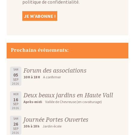
politique de confidentialité.
Prochains évènements:
Forum des associations
SAM
05
10 H à 18 H
A confirmer
SEP
2026
Deux beaux jardins en Haute Vall
MER
16
Après-midi
Vallée de Chevreuse (en covoiturage)
SEP
2026
Journée Portes Ouvertes
SAM
26
10 h à 18 h
Jardin école
SEP
2026