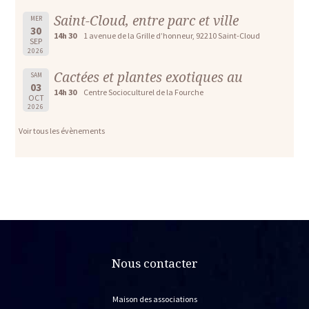
Saint-Cloud, entre parc et ville
MER
30
14h 30
1 avenue de la Grille d’honneur, 92210 Saint-Cloud
SEP
2026
Cactées et plantes exotiques au
SAM
03
14h 30
Centre Socioculturel de la Fourche
OCT
2026
Voir tous les évènements
Nous contacter
Maison des associations