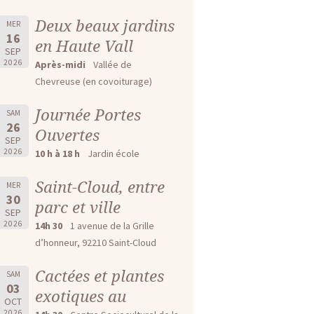
Deux beaux jardins
MER
16
en Haute Vall
SEP
2026
Après-midi
Vallée de
Chevreuse (en covoiturage)
Journée Portes
SAM
26
Ouvertes
SEP
2026
10 h à 18 h
Jardin école
Saint-Cloud, entre
MER
30
parc et ville
SEP
2026
14h 30
1 avenue de la Grille
d’honneur, 92210 Saint-Cloud
Cactées et plantes
SAM
03
exotiques au
OCT
2026