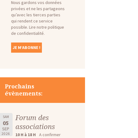
Nous gardons vos données
privées et ne les partageons
qu’avec les tierces parties
qui rendent ce service
possible.
Lire notre politique
de confidentialité.
Prochains
évènements:
Forum des
SAM
05
associations
SEP
2026
10 H à 18 H
A confirmer