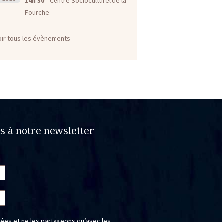
14h 30
Centre Socioculturel de la
Fourche
oir tous les évènements
 à notre newsletter
ées et ne les partageons qu’avec les