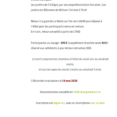
Les jardins de Châligny par son propriétaire Alain Durante / Les
jardins du Bâtiment de William Christie à Thiré
Retour à la gare de La Roche sur Yon vers 16h40 puis dépose à
l’hôtel pour les participants venus en voiture.
En train, retour conseillé à partir de 17h00
Participation au voyage :
690 €
(supplément chambre seule
60 €
) -
réservé aux adhérents à jour de leur cotisation 2026
Ce tarif comprend les chambres d’hôtel du lundi soir au vendredi
matin,
et tous les repas du mardi 2 matin au vendredi 5 midi.
Clôture des inscriptions le
16 mai 2026
Documentation complète en
téléchargement ici
Inscriptions en
ligne ici
, avec un smartphone
sur ce lien