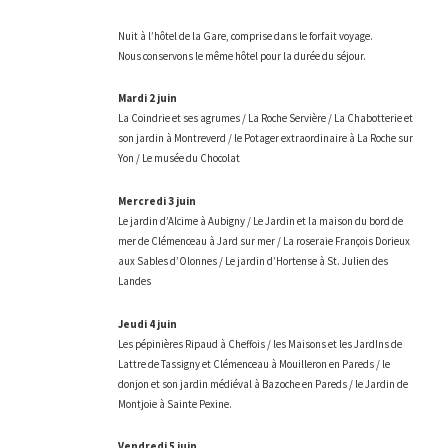
Nuit à l’hôtel de la Gare, comprise dans le forfait voyage.
Nous conservons le même hôtel pour la durée du séjour.
Mardi 2 juin
La Coindrie et ses agrumes / La Roche Servière / La Chabotterie et
son jardin à Montreverd / le Potager extraordinaire à La Roche sur
Yon / Le musée du Chocolat
Mercredi 3 juin
Le jardin d’Alcime à Aubigny / Le Jardin et la maison du bord de
mer de Clémenceau à Jard sur mer / La roseraie François Dorieux
aux Sables d’Olonnes / Le jardin d’Hortense à St. Julien des
Landes
Jeudi 4 juin
Les pépinières Ripaud à Cheffois / les Maisons et les JardIns de
Lattre de Tassigny et Clémenceau à Mouilleron en Pareds / le
donjon et son jardin médiéval à Bazoche en Pareds / le Jardin de
Montjoie à Sainte Pexine.
Vendredi 5 juin