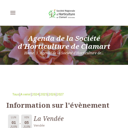
Agenda de la Société
d’Horticulture de Clamart
Home
Agenda de la Société d’Horticulture de...
Tous
A venir
2024
2025
2026
2027
Information sur l'évènement
La Vendée
LUN
VEN
01
05
Vendée
JUIN
JUIN