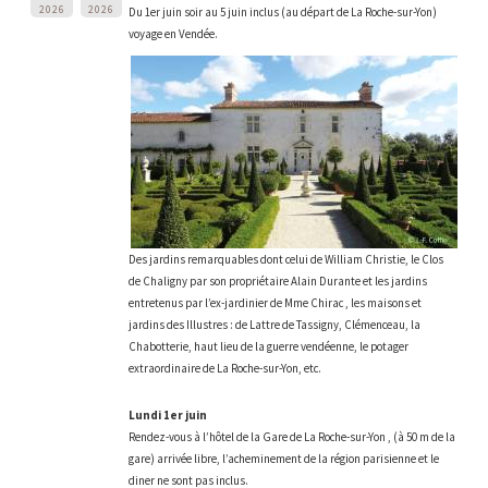
2026
2026
Du 1er juin soir au 5 juin inclus (au départ de La Roche-sur-Yon)
voyage en Vendée.
Des jardins remarquables dont celui de William Christie, le Clos
de Chaligny par son propriétaire Alain Durante et les jardins
entretenus par l’ex-jardinier de Mme Chirac , les maisons et
jardins des Illustres : de Lattre de Tassigny, Clémenceau, la
Chabotterie, haut lieu de la guerre vendéenne, le potager
extraordinaire de La Roche-sur-Yon, etc.
Lundi 1er juin
Rendez-vous à l’hôtel de la Gare de La Roche-sur-Yon , (à 50 m de la
gare) arrivée libre, l’acheminement de la région parisienne et le
diner ne sont pas inclus.