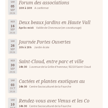
Forum des associations
SAM
05
10 H à 18 H
A confirmer
SEP
2026
Deux beaux jardins en Haute Vall
MER
16
Après-midi
Vallée de Chevreuse (en covoiturage)
SEP
2026
Journée Portes Ouvertes
SAM
26
10 h à 18 h
Jardin école
SEP
2026
Saint-Cloud, entre parc et ville
MER
30
14h 30
1 avenue de la Grille d’honneur, 92210 Saint-Cloud
SEP
2026
Cactées et plantes exotiques au
SAM
03
14h 30
Centre Socioculturel de la Fourche
OCT
2026
Rendez-vous avec Venus et les Co
SAM
10
14h 30
Centre Socioculturel de la Fourche
OCT