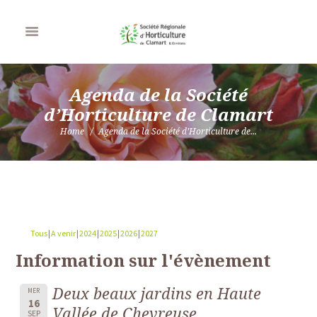
Agenda de la Société
d’Horticulture de Clamart
Home
Agenda de la Société d’Horticulture de...
Tous
A venir
2024
2025
2026
2027
Information sur l'évènement
Deux beaux jardins en Haute
MER
16
Vallée de Chevreuse
SEP