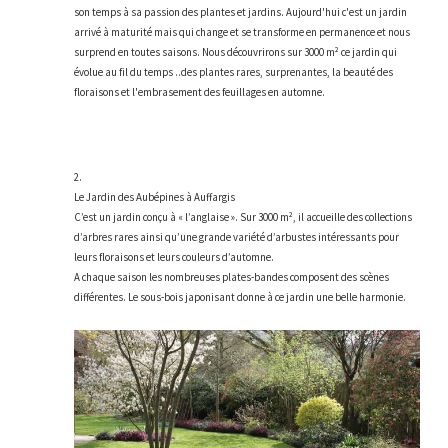
son temps à sa passion des plantes et jardins. Aujourd'hui c'est un jardin
arrivé à maturité mais qui change et se transforme en permanence et nous
surprend en toutes saisons. Nous découvrirons sur 3000 m² ce jardin qui
évolue au fil du temps ..des plantes rares, surprenantes, la beauté des
floraisons et l'embrasement des feuillages en automne.
2.
Le Jardin des Aubépines à Auffargis
C’est un jardin conçu à « l’anglaise ». Sur 3000 m², il accueille des collections
d’arbres rares ainsi qu’une grande variété d’arbustes intéressants pour
leurs floraisons et leurs couleurs d’automne.
A chaque saison les nombreuses plates-bandes composent des scènes
différentes. Le sous-bois japonisant donne à ce jardin une belle harmonie.