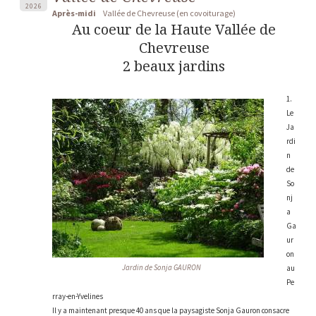
2026
Après-midi
Vallée de Chevreuse (en covoiturage)
Au coeur de la Haute Vallée de
Chevreuse
2 beaux jardins
1.
Le
Ja
rdi
n
de
So
nj
a
Ga
ur
on
Jardin de Sonja GAURON
au
Pe
rray-en-Yvelines
Il y a maintenant presque 40 ans que la paysagiste Sonja Gauron consacre