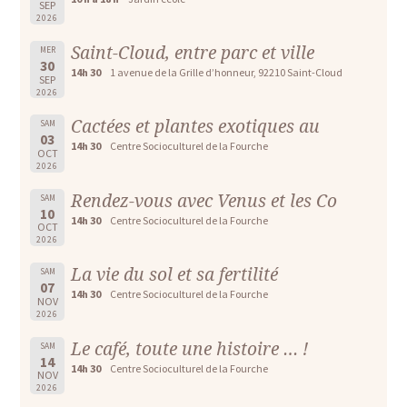
SEP
2026
Saint-Cloud, entre parc et ville
MER
30
14h 30
1 avenue de la Grille d’honneur, 92210 Saint-Cloud
SEP
2026
Cactées et plantes exotiques au
SAM
03
14h 30
Centre Socioculturel de la Fourche
OCT
2026
Rendez-vous avec Venus et les Co
SAM
10
14h 30
Centre Socioculturel de la Fourche
OCT
2026
La vie du sol et sa fertilité
SAM
07
14h 30
Centre Socioculturel de la Fourche
NOV
2026
Le café, toute une histoire … !
SAM
14
14h 30
Centre Socioculturel de la Fourche
NOV
2026