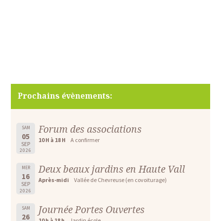
Prochains évènements:
Forum des associations
SAM
05
10 H à 18 H
A confirmer
SEP
2026
Deux beaux jardins en Haute Vall
MER
16
Après-midi
Vallée de Chevreuse (en covoiturage)
SEP
2026
Journée Portes Ouvertes
SAM
26
10 h à 18 h
Jardin école