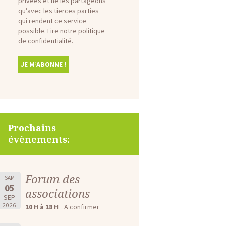
privées et ne les partageons
qu’avec les tierces parties
qui rendent ce service
possible.
Lire notre politique
de confidentialité.
Prochains
évènements:
Forum des
SAM
05
associations
SEP
2026
10 H à 18 H
A confirmer