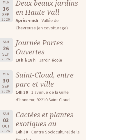
Deux beaux jardins
MER
16
en Haute Vall
SEP
2026
Après-midi
Vallée de
Chevreuse (en covoiturage)
Journée Portes
SAM
26
Ouvertes
SEP
2026
10 h à 18 h
Jardin école
Saint-Cloud, entre
MER
30
parc et ville
SEP
2026
14h 30
1 avenue de la Grille
d’honneur, 92210 Saint-Cloud
Cactées et plantes
SAM
03
exotiques au
OCT
2026
14h 30
Centre Socioculturel de la
Fourche