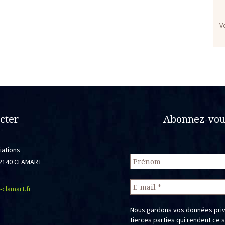
V
cter
Abonnez-vous
iations
 92140 CLAMART
-clamart.fr
Nous gardons vos données priv
tierces parties qui rendent ce 