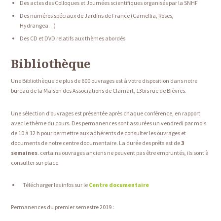
Des actes des Colloques et Journées scientifiques organisés par la SNHF
Des numéros spéciaux de Jardins de France (Camellia, Roses,
Hydrangea…)
Des CD et DVD relatifs aux thèmes abordés
Bibliothèque
Une Bibliothèque de plus de 600 ouvrages est à votre disposition dans notre
bureau de la Maison des Associations de Clamart, 13bis rue de Bièvres.
Une sélection d’ouvrages est présentée après chaque conférence, en rapport
avec le thème du cours. Des permanences sont assurées un vendredi par mois
de 10 à 12 h pour permettre aux adhérents de consulter les ouvrages et
documents de notre centre documentaire. La durée des prêts est de
3
semaines
. certains ouvrages anciens ne peuvent pas être empruntés, ils sont à
consulter sur place.
Télécharger les infos sur le
Centre documentaire
Permanences du premier semestre 2019 :