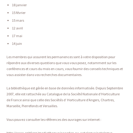
18 janvier
15 février
15 mars
12 avril
17 mai
14 juin
Les membres qui assurent les permanences sont à votre disposition pour
répondre aux diverses questions que vous vous posez, notamment sur les
conférences et cours du mois en cours, vous fournir des conseils techniques et
vous assister dans vos recherches documentaires.
La bibliothèque est gérée en base de données informatisée. Depuis Septembre
2007, elle est rattachée au Catalogue de la Société Nationale d’Horticulture
de France ainsi que celle des Sociétés d’ Horticulture d’Angers, Chartres,
Marseille, Pierrefonds et Versailles.
Vous pouvez consulter les références des ouvrages sur internet :
http://www.snhf.org/mediatheque/accedez-au-catalogue/catalogue-