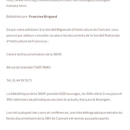
hortalia.html
Bibliothécaire :
Francine Brigand
De par votre adhésion à la Société Régionale d’Horticulture de Clamart, vous
pouvez par ailleurs consulter sur place les documents de la Société Nationale
d’Horticulture de France au :
Centre de Documentation de la SNHF,
84 rue de Grenelle 75007 PARIS.
Tél. 01 44 39 78 71
La bibliothèque de la SNHF possède 6500 ouvrages, du XVIIe siècle à nos jours et
990 collections de périodiques anciens et actuels, français et étrangers.
Lors de la plupart des cours et conférences, une liste bibliographique extraite du
fonds documentaire de la SRH de Clamart est remise aux participants.