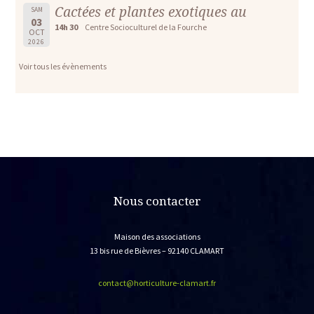
Cactées et plantes exotiques au
SAM
03
14h 30
Centre Socioculturel de la Fourche
OCT
2026
Voir tous les évènements
Nous contacter
Maison des associations
13 bis rue de Bièvres – 92140 CLAMART
contact@horticulture-clamart.fr