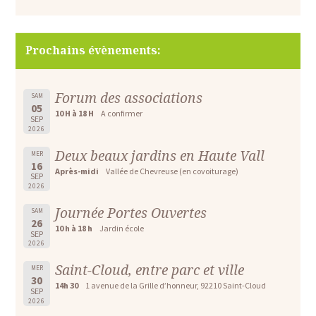
Prochains évènements:
Forum des associations
SAM
05
10 H à 18 H
A confirmer
SEP
2026
Deux beaux jardins en Haute Vall
MER
16
Après-midi
Vallée de Chevreuse (en covoiturage)
SEP
2026
Journée Portes Ouvertes
SAM
26
10 h à 18 h
Jardin école
SEP
2026
Saint-Cloud, entre parc et ville
MER
30
14h 30
1 avenue de la Grille d’honneur, 92210 Saint-Cloud
SEP
2026