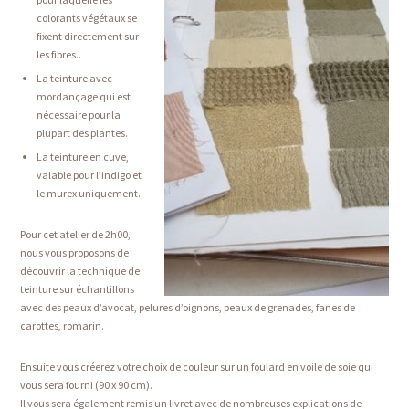
colorants végétaux se
fixent directement sur
les fibres..
La teinture avec
mordançage qui est
nécessaire pour la
plupart des plantes.
La teinture en cuve,
valable pour l’indigo et
le murex uniquement.
Pour cet atelier de 2h00,
nous vous proposons de
découvrir la technique de
teinture sur échantillons
avec des peaux d’avocat, pelures d’oignons, peaux de grenades, fanes de
carottes, romarin.
Ensuite vous créerez votre choix de couleur sur un foulard en voile de soie qui
vous sera fourni (90 x 90 cm).
Il vous sera également remis un livret avec de nombreuses explications de