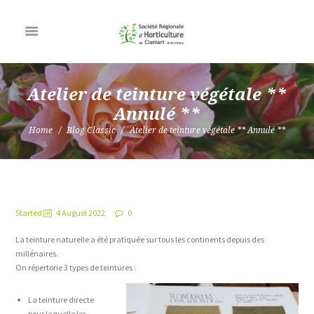
Atelier de teinture végétale **
Annulé **
Home
Blog Classic
Atelier de teinture végétale ** Annulé **
Started
4 August 2022
0
La teinture naturelle a été pratiquée sur tous les continents depuis des
millénaires.
On répertorie 3 types de teintures :
La teinture directe
pour laquelle les