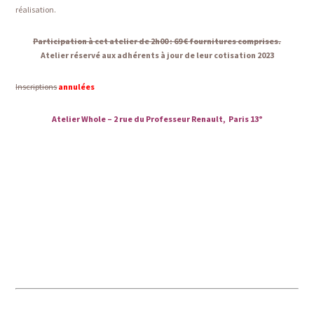
réalisation.
Participation à cet atelier de 2h00 : 69 € fournitures comprises.
Atelier réservé aux adhérents à jour de leur cotisation 2023
Inscriptions
annulées
Atelier Whole – 2 rue du Professeur Renault, Paris 13°