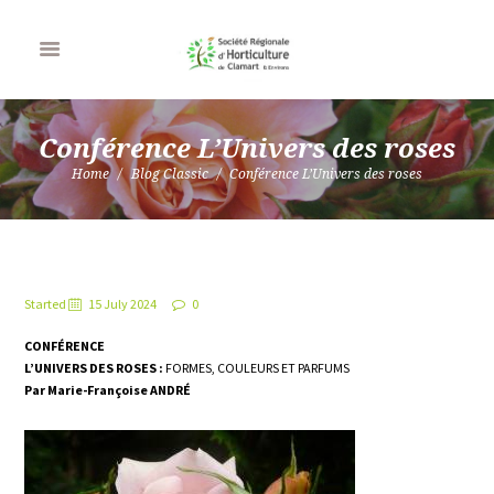
Conférence L’Univers des roses
Home
Blog Classic
Conférence L’Univers des roses
Started
15 July 2024
0
CONFÉRENCE
L’UNIVERS DES ROSES :
FORMES, COULEURS ET PARFUMS
Par Marie-Françoise ANDRÉ