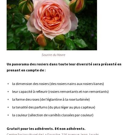
Sourire du Havre
Un panorama des rosiers dans toute leur diversité sera présenté en
prenant en compte de :
la dimension des rosiers (des rosiers nains aux rosiers lianes)
leur capacité à refleurir (rosiers remontants et non remontants)
la forme des roses (de l’églantine à la rose turbinée)
la tonalité des parfums (du plus léger au plus capiteux)
la couleur (sélection de variétés classées par couleur)
Gratuit pour les adhérents. 8 € non adhérents.
Centre Socioculturel de La Fourche, 216 avenue Jean Jaurès