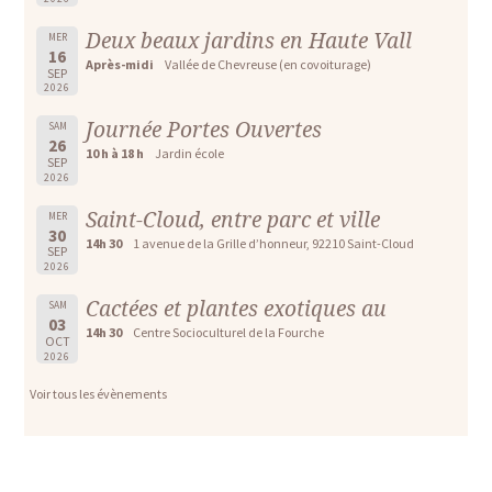
Deux beaux jardins en Haute Vall
MER
16
Après-midi
Vallée de Chevreuse (en covoiturage)
SEP
2026
Journée Portes Ouvertes
SAM
26
10 h à 18 h
Jardin école
SEP
2026
Saint-Cloud, entre parc et ville
MER
30
14h 30
1 avenue de la Grille d’honneur, 92210 Saint-Cloud
SEP
2026
Cactées et plantes exotiques au
SAM
03
14h 30
Centre Socioculturel de la Fourche
OCT
2026
Voir tous les évènements