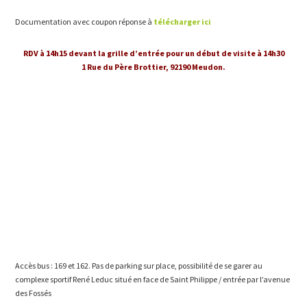
Documentation avec coupon réponse à
télécharger ici
RDV à 14h15 devant la grille d’entrée pour un début de visite à 14h30
1 Rue du Père Brottier, 92190 Meudon.
Accès bus : 169 et 162. Pas de parking sur place, possibilité de se garer au
complexe sportif René Leduc situé en face de Saint Philippe / entrée par l’avenue
des Fossés