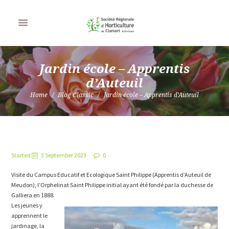
Jardin école – Apprentis
d’Auteuil
Home
Blog Classic
Jardin école – Apprentis d’Auteuil
Started
3 September 2023
0
Visite du Campus Educatif et Ecologique Saint Philippe (Apprentis d’Auteuil de
Meudon), l’Orphelinat Saint Philippe initial ayant été fondé par la duchesse de
Galliera en 1888.
Les jeunes y
apprennent le
jardinage, la