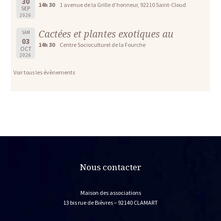
30
14h 30
1 avenue de la Grille d’honneur, 92210 Saint-Cloud
SEP
2026
Cactées et plantes exotiques au
SAM
03
14h 30
Centre Socioculturel de la Fourche
OCT
2026
Voir tous les évènements
Nous contacter
Maison des associations
13 bis rue de Bièvres – 92140 CLAMART