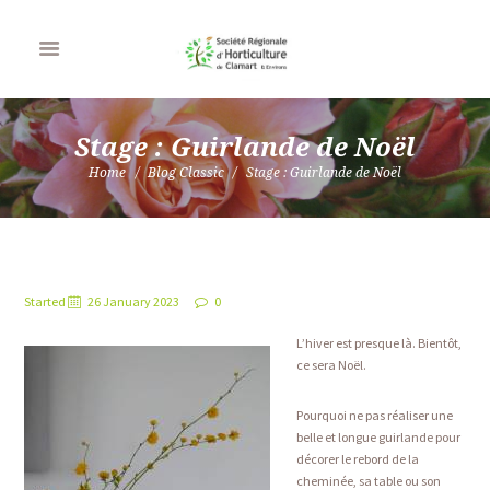
Stage : Guirlande de Noël
Home
Blog Classic
Stage : Guirlande de Noël
Started
26 January 2023
0
L’hiver est presque là. Bientôt,
ce sera Noël.
Pourquoi ne pas réaliser une
belle et longue guirlande pour
décorer le rebord de la
cheminée, sa table ou son