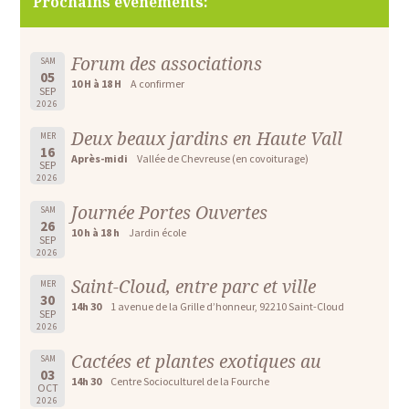
Prochains évènements:
Forum des associations
SAM
05
10 H à 18 H
A confirmer
SEP
2026
Deux beaux jardins en Haute Vall
MER
16
Après-midi
Vallée de Chevreuse (en covoiturage)
SEP
2026
Journée Portes Ouvertes
SAM
26
10 h à 18 h
Jardin école
SEP
2026
Saint-Cloud, entre parc et ville
MER
30
14h 30
1 avenue de la Grille d’honneur, 92210 Saint-Cloud
SEP
2026
Cactées et plantes exotiques au
SAM
03
14h 30
Centre Socioculturel de la Fourche
OCT
2026