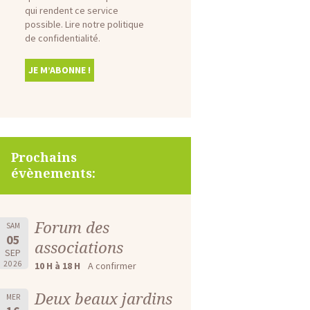
qui rendent ce service
possible.
Lire notre politique
de confidentialité.
Prochains
évènements:
Forum des
SAM
05
associations
SEP
2026
10 H à 18 H
A confirmer
Deux beaux jardins
MER