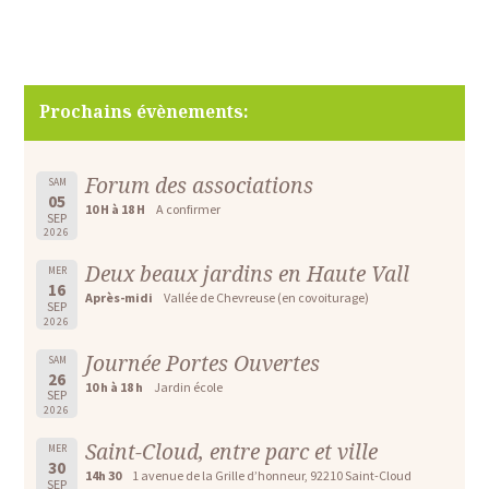
Prochains évènements:
Forum des associations
SAM
05
10 H à 18 H
A confirmer
SEP
2026
Deux beaux jardins en Haute Vall
MER
16
Après-midi
Vallée de Chevreuse (en covoiturage)
SEP
2026
Journée Portes Ouvertes
SAM
26
10 h à 18 h
Jardin école
SEP
2026
Saint-Cloud, entre parc et ville
MER
30
14h 30
1 avenue de la Grille d’honneur, 92210 Saint-Cloud
SEP