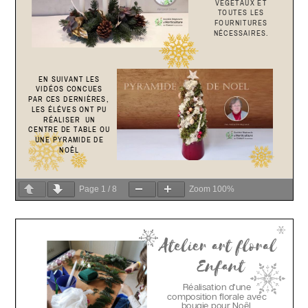
Page
1
/
8
Zoom
100%