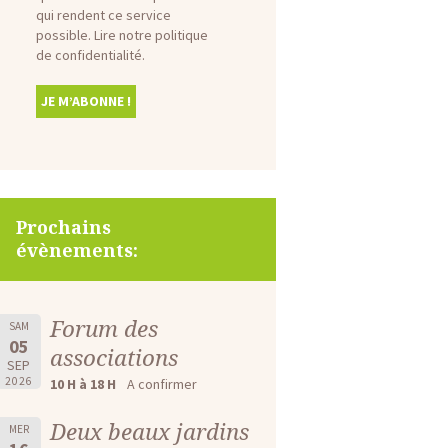
qui rendent ce service
possible.
Lire notre politique
de confidentialité.
Prochains
évènements:
Forum des
SAM
05
associations
SEP
2026
10 H à 18 H
A confirmer
Deux beaux jardins
MER