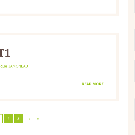
T1
ique JAMONEAU
READ MORE
2
3