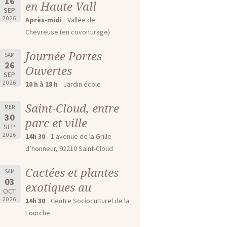
16
en Haute Vall
SEP
2026
Après-midi
Vallée de
Chevreuse (en covoiturage)
Journée Portes
SAM
26
Ouvertes
SEP
2026
10 h à 18 h
Jardin école
Saint-Cloud, entre
MER
30
parc et ville
SEP
2026
14h 30
1 avenue de la Grille
d’honneur, 92210 Saint-Cloud
Cactées et plantes
SAM
03
exotiques au
OCT
2026
14h 30
Centre Socioculturel de la
Fourche