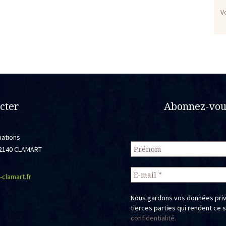
V
cter
Abonnez-vous
iations
 92140 CLAMART
-clamart.fr
Nous gardons vos données priv
tierces parties qui rendent ce 
confidentialité.