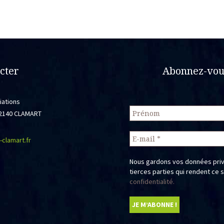
sur
la
page
du
produit
cter
Abonnez-vous
iations
 92140 CLAMART
-clamart.fr
Nous gardons vos données priv
tierces parties qui rendent ce 
confidentialité.