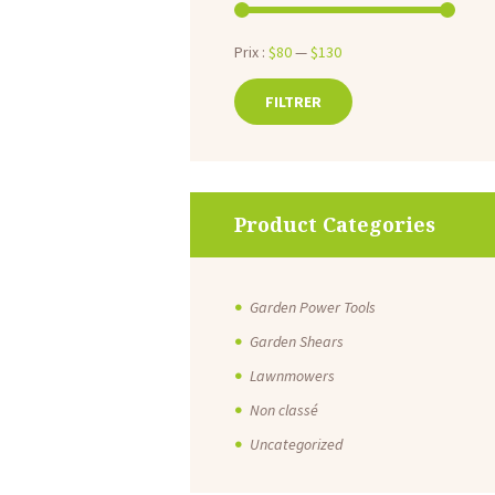
Prix :
$80
—
$130
FILTRER
Prix
Prix
min
max
Product Categories
Garden Power Tools
Garden Shears
Lawnmowers
Non classé
Uncategorized