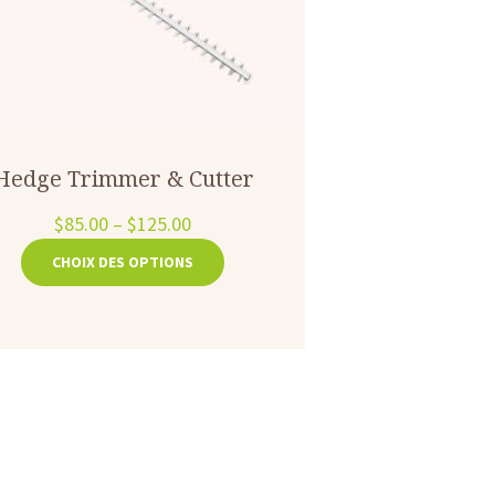
Hedge Trimmer & Cutter
$
85.00
–
$
125.00
Ce
CHOIX DES OPTIONS
produit
a
plusieurs
variations.
Les
options
peuvent
être
choisies