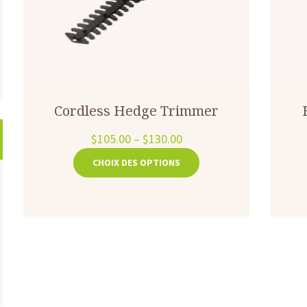
Cordless Hedge Trimmer
$
105.00
–
$
130.00
Ce
CHOIX DES OPTIONS
produit
a
plusieurs
variations.
Les
options
peuvent
être
choisies