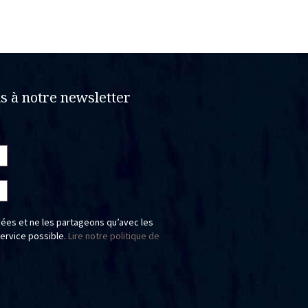
sur
la
page
du
produit
 à notre newsletter
ées et ne les partageons qu’avec les
service possible.
Lire notre politique de