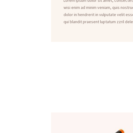
Lorem ipsum dolor sit amet, consectetu
wisi enim ad minim veniam, quis nostrud
dolor in hendrerit in vulputate velit es
qui blandit praesent luptatum zzril delen