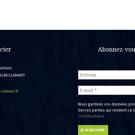
Les
ons
options
vent
peuvent
être
sies
choisies
sur
cter
Abonnez-vous
la
e
page
du
iations
uit
produit
 92140 CLAMART
-clamart.fr
Nous gardons vos données priv
tierces parties qui rendent ce 
confidentialité.