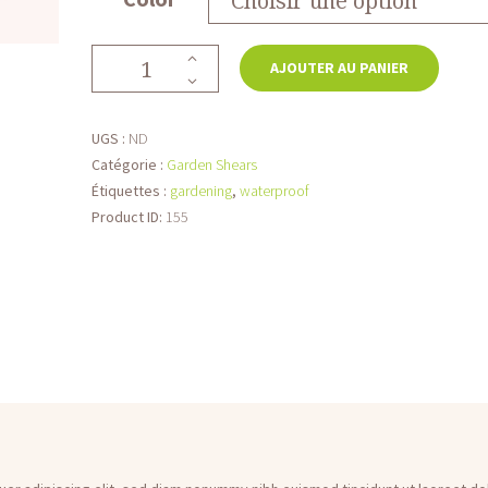
quantité
AJOUTER AU PANIER
de
Hedge
Trimmer
UGS :
ND
&
Catégorie :
Garden Shears
Cutter
Étiquettes :
gardening
,
waterproof
Product ID:
155