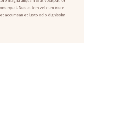
lore magna aliquam erat volutpat. Ut
consequat. Duis autem vel eum iriure
os et accumsan et iusto odio dignissim