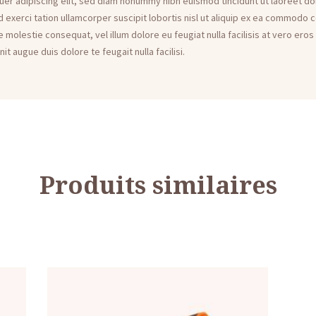
er adipiscing elit, sed diam nonummy nibh euismod tincidunt ut laoreet do
 exerci tation ullamcorper suscipit lobortis nisl ut aliquip ex ea commodo 
se molestie consequat, vel illum dolore eu feugiat nulla facilisis at vero er
it augue duis dolore te feugait nulla facilisi.
Produits similaires