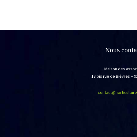
Les
opti
peu
être
choi
sur
Nous conta
la
pag
du
Maison des assoc
prod
13 bis rue de Bièvres –
contact@horticulture