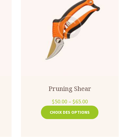
r
Pruning Shear
$
50.00
–
$
65.00
Ce
CHOIX DES OPTIONS
uit
produit
a
ieurs
plusieurs
tions.
variations.