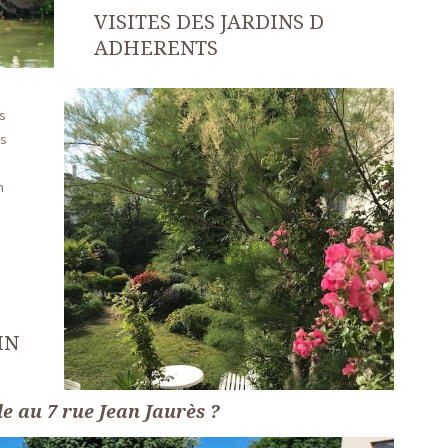
VISITES DES JARDINS D
ADHERENTS
ns
es
n
IN
le au 7 rue Jean
Jaurès ?