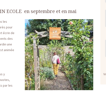
N ECOLE en septembre et en mai
s les
urès pour
et écrin de
ments des
ardin une
 est animée
V
us y
bustes,
s par les