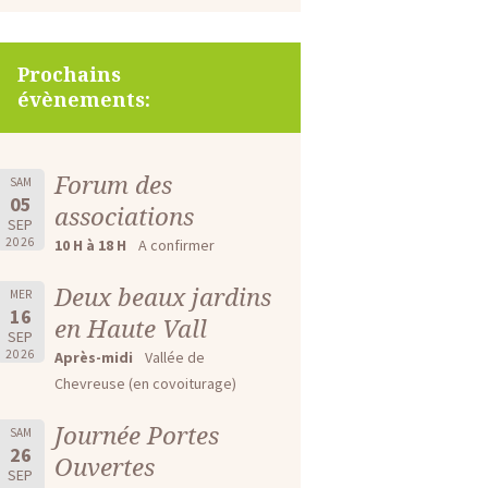
Prochains
évènements:
Forum des
SAM
05
associations
SEP
2026
10 H à 18 H
A confirmer
Deux beaux jardins
MER
16
en Haute Vall
SEP
2026
Après-midi
Vallée de
Chevreuse (en covoiturage)
Journée Portes
SAM
26
Ouvertes
SEP