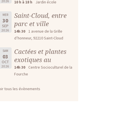
2026
10 h à 18 h
Jardin école
Saint-Cloud, entre
MER
30
parc et ville
SEP
2026
14h 30
1 avenue de la Grille
d’honneur, 92210 Saint-Cloud
Cactées et plantes
SAM
03
exotiques au
OCT
2026
14h 30
Centre Socioculturel de la
Fourche
oir tous les évènements