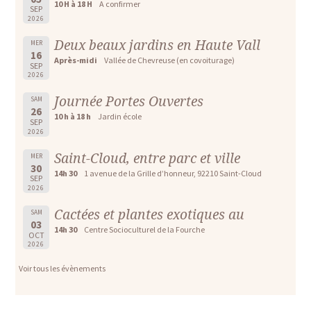
10 H à 18 H
A confirmer
SEP
2026
Deux beaux jardins en Haute Vall
MER
16
Après-midi
Vallée de Chevreuse (en covoiturage)
SEP
2026
Journée Portes Ouvertes
SAM
26
10 h à 18 h
Jardin école
SEP
2026
Saint-Cloud, entre parc et ville
MER
30
14h 30
1 avenue de la Grille d’honneur, 92210 Saint-Cloud
SEP
2026
Cactées et plantes exotiques au
SAM
03
14h 30
Centre Socioculturel de la Fourche
OCT
2026
Voir tous les évènements