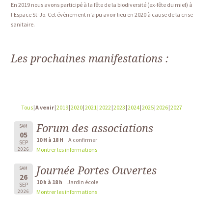
En 2019 nous avons participé à la fête de la biodiversité (ex-fête du miel) à
l’Espace St-Jo. Cet évènement n’a pu avoir lieu en 2020 à cause de la crise
sanitaire.
Les prochaines manifestations :
Tous
A venir
2019
2020
2021
2022
2023
2024
2025
2026
2027
Forum des associations
SAM
05
10 H à 18 H
A confirmer
SEP
Montrer les informations
2026
Journée Portes Ouvertes
SAM
26
10 h à 18 h
Jardin école
SEP
Montrer les informations
2026