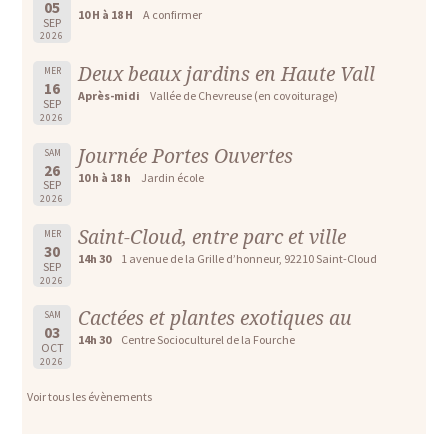
05
10 H à 18 H
A confirmer
SEP
2026
Deux beaux jardins en Haute Vall
MER
16
Après-midi
Vallée de Chevreuse (en covoiturage)
SEP
2026
Journée Portes Ouvertes
SAM
26
10 h à 18 h
Jardin école
SEP
2026
Saint-Cloud, entre parc et ville
MER
30
14h 30
1 avenue de la Grille d’honneur, 92210 Saint-Cloud
SEP
2026
Cactées et plantes exotiques au
SAM
03
14h 30
Centre Socioculturel de la Fourche
OCT
2026
Voir tous les évènements