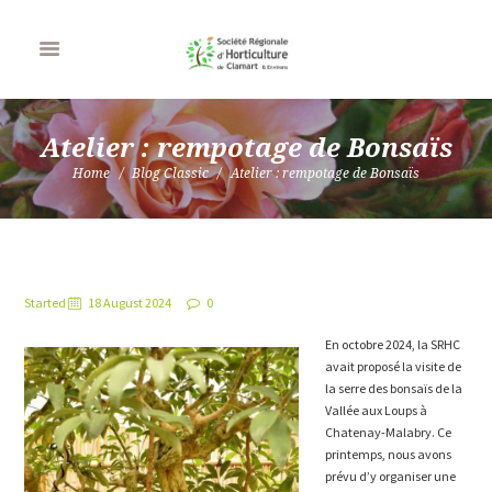
Atelier : rempotage de Bonsaïs
Home
Blog Classic
Atelier : rempotage de Bonsaïs
Started
18 August 2024
0
En octobre 2024, la SRHC
avait proposé la visite de
la serre des bonsaïs de la
Vallée aux Loups à
Chatenay-Malabry. Ce
printemps, nous avons
prévu d’y organiser une