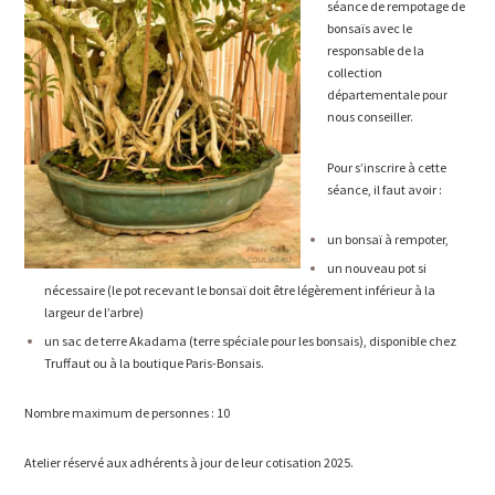
séance de rempotage de
bonsaïs avec le
responsable de la
collection
départementale pour
nous conseiller.
Pour s’inscrire à cette
séance, il faut avoir :
un bonsaï à rempoter,
un nouveau pot si
nécessaire (le pot recevant le bonsaï doit être légèrement inférieur à la
largeur de l’arbre)
un sac de terre Akadama (terre spéciale pour les bonsais), disponible chez
Truffaut ou à la boutique Paris-Bonsais.
Nombre maximum de personnes : 10
Atelier réservé aux adhérents à jour de leur cotisation 2025.