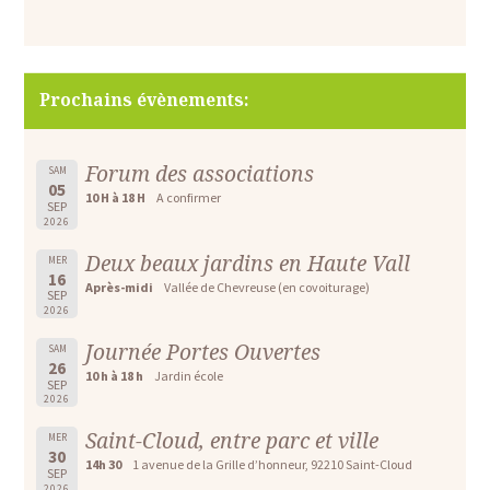
Prochains évènements:
Forum des associations
SAM
05
10 H à 18 H
A confirmer
SEP
2026
Deux beaux jardins en Haute Vall
MER
16
Après-midi
Vallée de Chevreuse (en covoiturage)
SEP
2026
Journée Portes Ouvertes
SAM
26
10 h à 18 h
Jardin école
SEP
2026
Saint-Cloud, entre parc et ville
MER
30
14h 30
1 avenue de la Grille d’honneur, 92210 Saint-Cloud
SEP
2026