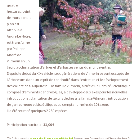
quatre
hectares, ceint
de murs dont le
plan est
attribué à
André Le Nôtre,
est transformé
par Philippe-
André de
Vilmorin en un
lieu d’acclimatation d’arbres et d’arbustes venus du monde entier.
Depuis le début du XIXe siècle, sept générations de Vilmorin se sont occupés de
l’Arboretum dans un esprit de continuité dans l’entretien et le développement
des collections. Aujourd’hui la famille Vilmorin, aidée d’un Comité Scientifique
composé d’éminents dendrologues, a développé deux axes pour les nouvelles
introductions : plantation de taxons dédiés à la famille Vilmorin, introduction
de genres mono et bispécifiques ou comptant moins de 10 taxons.
Il a été recensé quelques 2 280 espèces.
Participation aux frais :
11,00 €
Télécharger la
description complète ici
(avec son formulaire d’inscription à