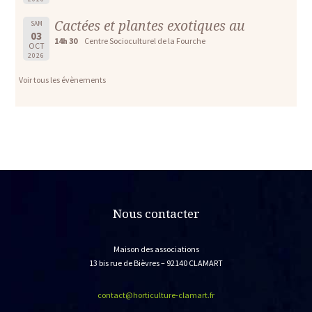
Cactées et plantes exotiques au
SAM
03
14h 30
Centre Socioculturel de la Fourche
OCT
2026
Voir tous les évènements
Nous contacter
Maison des associations
13 bis rue de Bièvres – 92140 CLAMART
contact@horticulture-clamart.fr