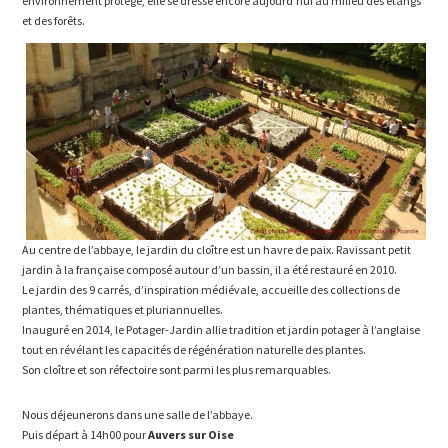
environnement protégé, elle se dresse encore aujourd’hui au milieu des étangs
et des forêts.
Au centre de l’abbaye, le jardin du cloître est un havre de paix. Ravissant petit
jardin à la française composé autour d’un bassin, il a été restauré en 2010.
Le jardin des 9 carrés, d’inspiration médiévale, accueille des collections de
plantes, thématiques et pluriannuelles.
Inauguré en 2014, le Potager-Jardin allie tradition et jardin potager à l’anglaise
tout en révélant les capacités de régénération naturelle des plantes.
Son cloître et son réfectoire sont parmi les plus remarquables.
Nous déjeunerons dans une salle de l’abbaye.
Puis départ à 14h00 pour
Auvers sur Oise