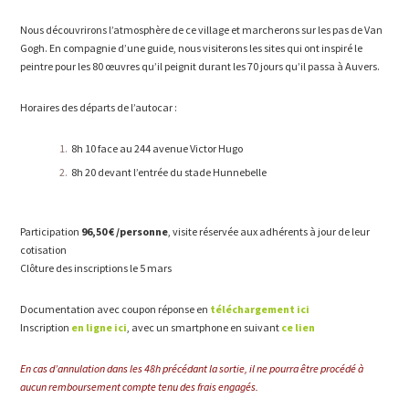
Nous découvrirons l’atmosphère de ce village et marcherons sur les pas de Van
Gogh. En compagnie d’une guide, nous visiterons les sites qui ont inspiré le
peintre pour les 80 œuvres qu’il peignit durant les 70 jours qu’il passa à Auvers.
Horaires des départs de l’autocar :
8h 10 face au 244 avenue Victor Hugo
8h 20 devant l’entrée du stade Hunnebelle
Participation
96,50 € /personne
, visite réservée aux adhérents à jour de leur
cotisation
Clôture des inscriptions le 5 mars
Documentation avec coupon réponse en
téléchargement ici
Inscription
en ligne ici
, avec un smartphone en suivant
ce lien
En cas d’annulation dans les 48h précédant la sortie, il ne pourra être procédé à
aucun remboursement compte tenu des frais engagés.