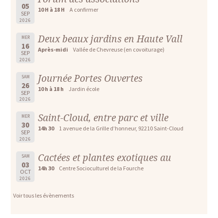
05
10 H à 18 H
A confirmer
SEP
2026
Deux beaux jardins en Haute Vall
MER
16
Après-midi
Vallée de Chevreuse (en covoiturage)
SEP
2026
Journée Portes Ouvertes
SAM
26
10 h à 18 h
Jardin école
SEP
2026
Saint-Cloud, entre parc et ville
MER
30
14h 30
1 avenue de la Grille d’honneur, 92210 Saint-Cloud
SEP
2026
Cactées et plantes exotiques au
SAM
03
14h 30
Centre Socioculturel de la Fourche
OCT
2026
Voir tous les évènements