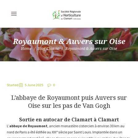
Royaumont & Auvers sur Oise
Home
Blog Classic
Royaumont & Auvers sur Oise
Started
5 June 2025
0
L’abbaye de Royaumont puis Auvers sur
Oise sur les pas de Van Gogh
Sortie en autocar de Clamart à Clamart
L’
abbaye de Royaumont
, ancien monastère cistercien à environ 30 km au
nord de Paris a été édifiée au XIII° siècle par Saint Louis. Implantée dans un