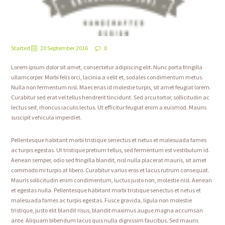
Started
20 September 2016
0
Lorem ipsum dolor sit amet, consectetur adipiscing elit. Nunc porta fringilla
ullamcorper. Morbi felis orci, lacinia a velit et, sodales condimentum metus.
Nulla non fermentum nisl. Maecenas id molestie turpis, sit amet feugiat lorem.
Curabitur sed erat vel tellus hendrerit tincidunt. Sed arcu tortor, sollicitudin ac
lectus sed, rhoncus iaculis lectus. Ut efficitur feugiat enim a euismod. Mauris
suscipit vehicula imperdiet.
Pellentesque habitant morbi tristique senectus et netus et malesuada fames
ac turpis egestas. Ut tristique pretium tellus, sed fermentum est vestibulum id.
Aenean semper, odio sed fringilla blandit, nisl nulla placerat mauris, sit amet
commodo mi turpis at libero. Curabitur varius eros et lacus rutrum consequat.
Mauris sollicitudin enim condimentum, luctus justo non, molestie nisl. Aenean
et egestas nulla. Pellentesque habitant morbi tristique senectus et netus et
malesuada fames ac turpis egestas. Fusce gravida, ligula non molestie
tristique, justo elit blandit risus, blandit maximus augue magna accumsan
ante. Aliquam bibendum lacus quis nulla dignissim faucibus. Sed mauris