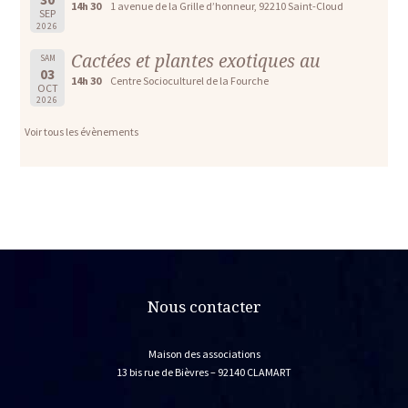
14h 30
1 avenue de la Grille d’honneur, 92210 Saint-Cloud
SEP
2026
Cactées et plantes exotiques au
SAM
03
14h 30
Centre Socioculturel de la Fourche
OCT
2026
Voir tous les évènements
Nous contacter
Maison des associations
13 bis rue de Bièvres – 92140 CLAMART